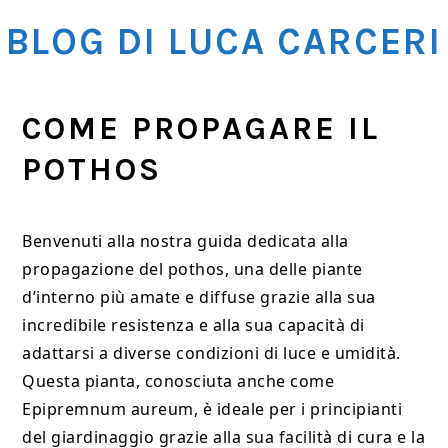
Skip
Skip
Skip
BLOG DI LUCA CARCERI
to
to
to
main
primary
footer
content
sidebar
COME PROPAGARE IL
POTHOS
Benvenuti alla nostra guida dedicata alla
propagazione del pothos, una delle piante
d’interno più amate e diffuse grazie alla sua
incredibile resistenza e alla sua capacità di
adattarsi a diverse condizioni di luce e umidità.
Questa pianta, conosciuta anche come
Epipremnum aureum, è ideale per i principianti
del giardinaggio grazie alla sua facilità di cura e la