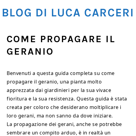
Skip
Skip
Skip
BLOG DI LUCA CARCERI
to
to
to
main
primary
footer
content
sidebar
COME PROPAGARE IL
GERANIO
Benvenuti a questa guida completa su come
propagare il geranio, una pianta molto
apprezzata dai giardinieri per la sua vivace
fioritura e la sua resistenza. Questa guida è stata
creata per coloro che desiderano moltiplicare i
loro gerani, ma non sanno da dove iniziare.
La propagazione dei gerani, anche se potrebbe
sembrare un compito arduo, è in realtà un