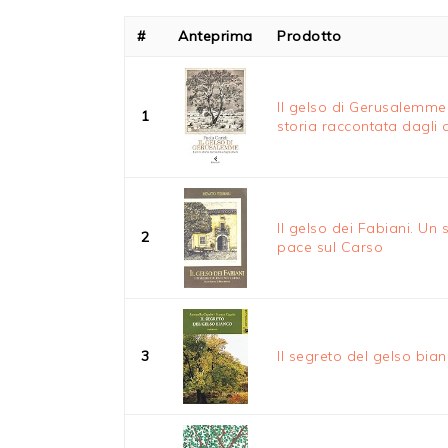
#
Anteprima
Prodotto
Il gelso di Gerusalemme.
1
storia raccontata dagli a
Il gelso dei Fabiani. Un 
2
pace sul Carso
3
Il segreto del gelso bia