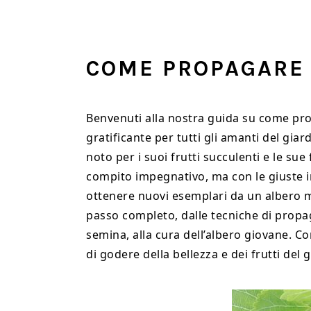
Skip
Skip
Skip
to
to
to
main
primary
footer
COME PROPAGARE 
content
sidebar
Benvenuti alla nostra guida su come prop
gratificante per tutti gli amanti del gia
noto per i suoi frutti succulenti e le su
compito impegnativo, ma con le giuste i
ottenere nuovi esemplari da un albero 
passo completo, dalle tecniche di propag
semina, alla cura dell’albero giovane. Co
di godere della bellezza e dei frutti del 