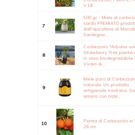
V.18
500 gr - Miele di corbez
sardo PREMIATO prodot
7
dall'apicoltore di Marrub
Sardegna...
Corbezzolo "Arbutus un
Strawberry Tree pianta d
8
in vaso biodegradabile
Vivaio di...
Miele puro di Corbezzol
naturale. Un prodotto
9
artigianale nostrano. S
amaro con note...
Pianta di Corbezzolo in
10
26 cm