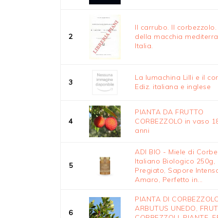
Il carrubo. Il corbezzolo
2
della macchia mediterra
Italia.
La lumachina Lilli e il c
3
Ediz. italiana e inglese
PIANTA DA FRUTTO
4
CORBEZZOLO in vaso 18
anni
ADI BIO - Miele di Corb
Italiano Biologico 250g,
5
Pregiato, Sapore Intens
Amaro, Perfetto in...
PIANTA DI CORBEZZOLO
ARBUTUS UNEDO, FRUT
6
CORBEZZOLI, PIANTE, 