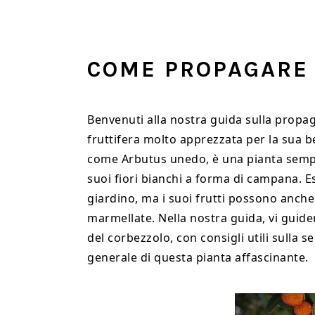
Skip
Skip
Skip
to
to
to
main
primary
footer
COME PROPAGARE 
content
sidebar
Benvenuti alla nostra guida sulla propa
fruttifera molto apprezzata per la sua b
come Arbutus unedo, è una pianta semprev
suoi fiori bianchi a forma di campana. E
giardino, ma i suoi frutti possono anche
marmellate. Nella nostra guida, vi guide
del corbezzolo, con consigli utili sulla se
generale di questa pianta affascinante.