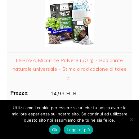
LERAVA Micorrize Polvere (50 g) - Radicante
naturale universale - Stimola radicazione di talee
e...
14,99 EUR
Utilizziamo i cookie per essere sicuri che tu possa avere la
Acquista su Amazon
migliore esperienza sul nostro sito. Se continui ad utilizzare
questo sito noi assumiamo che tu ne sia felice.
Ok
Leggi di più
10