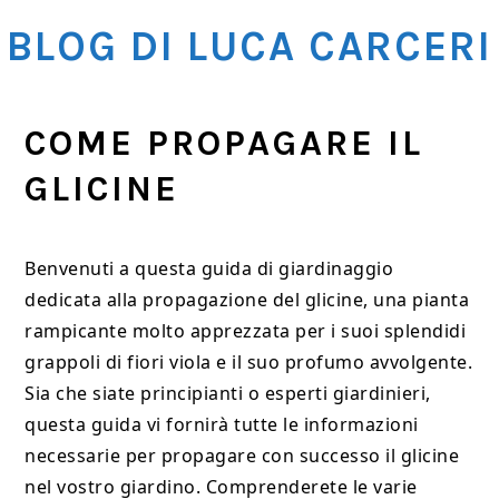
Skip
Skip
Skip
BLOG DI LUCA CARCERI
to
to
to
main
primary
footer
content
sidebar
COME PROPAGARE IL
GLICINE
Benvenuti a questa guida di giardinaggio
dedicata alla propagazione del glicine, una pianta
rampicante molto apprezzata per i suoi splendidi
grappoli di fiori viola e il suo profumo avvolgente.
Sia che siate principianti o esperti giardinieri,
questa guida vi fornirà tutte le informazioni
necessarie per propagare con successo il glicine
nel vostro giardino. Comprenderete le varie