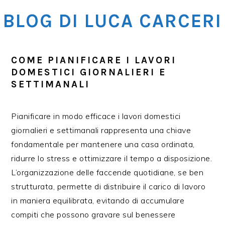
Skip
Skip
Skip
BLOG DI LUCA CARCERI
to
to
to
main
primary
footer
content
sidebar
COME PIANIFICARE I LAVORI
DOMESTICI GIORNALIERI E
SETTIMANALI
Pianificare in modo efficace i lavori domestici
giornalieri e settimanali rappresenta una chiave
fondamentale per mantenere una casa ordinata,
ridurre lo stress e ottimizzare il tempo a disposizione.
L’organizzazione delle faccende quotidiane, se ben
strutturata, permette di distribuire il carico di lavoro
in maniera equilibrata, evitando di accumulare
compiti che possono gravare sul benessere