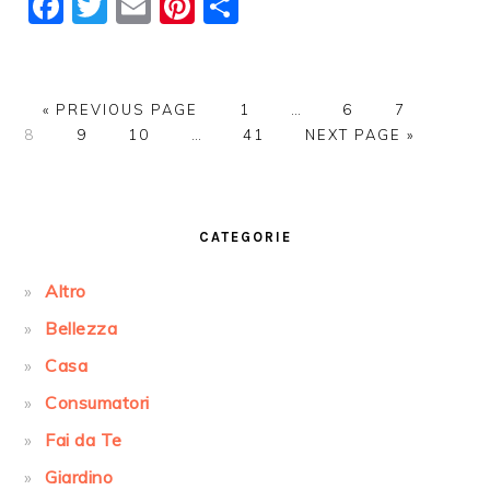
Facebook
Twitter
Email
Pinterest
Condividi
GO
PAGE
Interim
PAGE
PAGE
PAGE
«
PREVIOUS PAGE
1
…
6
7
TO
PAGE
PAGE
Interim
PAGE
pages
GO
8
9
10
…
41
NEXT PAGE »
pages
omitted
TO
omitted
PRIMARY
SIDEBAR
CATEGORIE
Altro
Bellezza
Casa
Consumatori
Fai da Te
Giardino