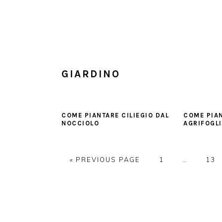
Skip
Skip
Skip
to
to
to
main
primary
footer
content
sidebar
GIARDINO
COME PIANTARE CILIEGIO DAL
COME PIA
NOCCIOLO
AGRIFOGL
GO
PAGE
Interim
PAG
«
PREVIOUS PAGE
1
…
13
TO
pages
omitted