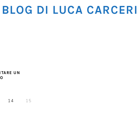
BLOG DI LUCA CARCERI
NTARE UN
IO
E
PAGE
PAGE
14
15